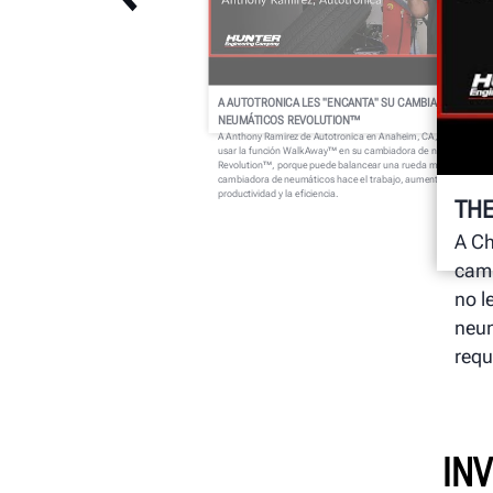
A AUTOTRONICA LES "ENCANTA" SU CAMBIADORA DE
NEUMÁTICOS REVOLUTION™
A Anthony Ramirez de Autotronica en Anaheim, CA, le encanta
usar la función WalkAway™ en su cambiadora de neumáticos
Revolution™, porque puede balancear una rueda mientras la
cambiadora de neumáticos hace el trabajo, aumentando la
productividad y la eficiencia.
THE
A Ch
camb
no l
neum
requ
INV