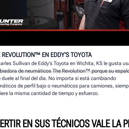
A
La
Au
un
pr
AC
má
 REVOLUTION™ EN EDDY'S TOYOTA
su
arles Sullivan de Eddy's Toyota en Wichita, KS le gusta us
iadora de neumáticos The Revolution™ porque su espal
e duele al final del día. No importa si está cambiando
áticos de perfil bajo o neumáticos para camiones, siemp
iere la misma cantidad de tiempo y esfuerzo.
ERTIR EN SUS TÉCNICOS VALE LA 