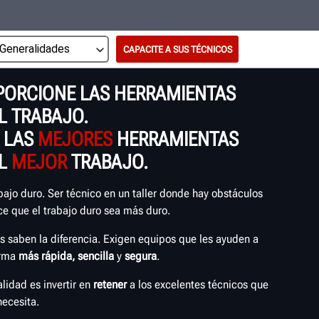
CAPACITE A SUS TÉCNICOS
PORCIONE LAS HERRAMIENTAS
L TRABAJO.
 LAS
MEJORES
HERRAMIENTAS
EL
MEJOR
TRABAJO.
bajo duro. Ser técnico en un taller donde hay obstáculos
ce que el trabajo duro sea más duro.
os saben la diferencia. Exigen equipos que les ayuden a
orma
más rápida, sencilla
y
segura
.
alidad es invertir en
retener
a los excelentes técnicos que
necesita.