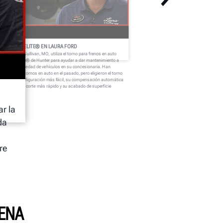
UTOCOMP ELITE® EN LAURA FORD
ura Ford en Sullivan, MO, utiliza el torno para frenos en auto
toComp Elite® de Hunter para ayudar a dar mantenimiento a
a amplia variedad de vehículos en su concesionaria. Han
obado otros tornos en auto en el pasado, pero eligieron el torno
E por su configuración más fácil, su compensación automática
s rápida, su corte más rápido y su acabado de superficie
perior.
ar la
da
re
PENA