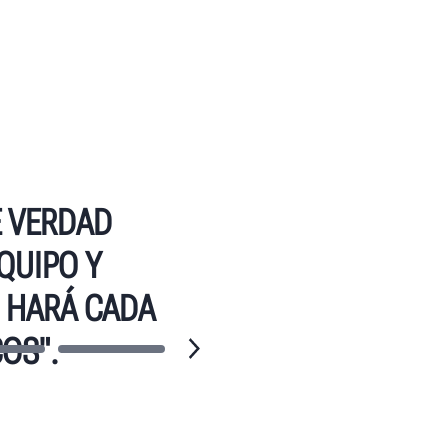
E VERDAD
QUIPO Y
 HARÁ CADA
OS".