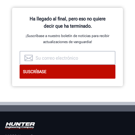
comienzan con el equipo de
investigación y desarrollo de
ingenieros mecánicos, eléctricos y
Ha llegado al final, pero eso no quiere
de software.
decir que ha terminado.
¡Suscríbase a nuestro boletín de noticias para recibir
actualizaciones de vanguardia!
ECHE UN VISTAZO AL INTERIOR