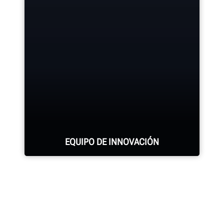
Hunter cuenta con la fuerza de
OBTENGA MÁS INFORMACIÓN
mantenimiento más grande y mejor
calificada en la industria.
SOLICITE ASISTENCIA
EQUIPO DE INNOVACIÓN
Cientos de características
patentadas y exclusivas que