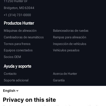
11250 Hunter Dr
Bridgeton, MO 63044
+1 (314) 731-0000
Productos Hunter
Máquinas de alineación
Balanceadoras de ruedas
Cambiadoras de neumáticos
Rampas para alineación
Tornos para frenos
Inspección de vehículos
Equipos conectados
Vehículos pesados
Socios OEM
Ayuda y soporte
Contacto
Acerca de Hunter
Soporte adicional
Garantía
Internacional
English
Ventas y servicio
Deutsch
Privacy on this site
亨特中国