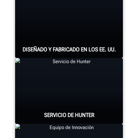
DISEÑADO Y FABRICADO EN LOS EE. UU.
Cada sistema de alineación,
consola de alineación, cambiadora
de neumáticos, balanceadora,
torno para frenos y demás
SERVICIO DE HUNTER
componentes conllevan un
ensamblaje experto.