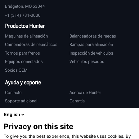
Bridgeton, MO 63044
+1 (314) 731-0000
Productos Hunter
Máquinas de alineación
Balanceadoras de ruedas
Cambiadoras de neumáticos
Rampas para alineación
Tornos para frenos
Inspección de vehículos
Equipos conectados
Vehículos pesados
Socios OEM
Ayuda y soporte
Contacto
Acerca de Hunter
Soporte adicional
Garantía
Internacional
English
Ventas y servicio
Deutsch
Privacy on this site
亨特中国
To give you the best experience, this website uses cookies. By