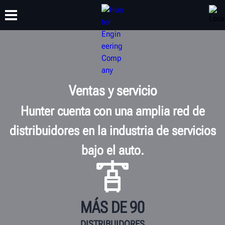
CAPACITACIÓN
PRODUCTOS
SOPORTE
ACERCA DE
Ventas y servicio
Hunter cuenta con una amplia red de
distribuidores en la industria de servicios
bajo el auto.
MÁS DE 90
DISTRIBUIDORES