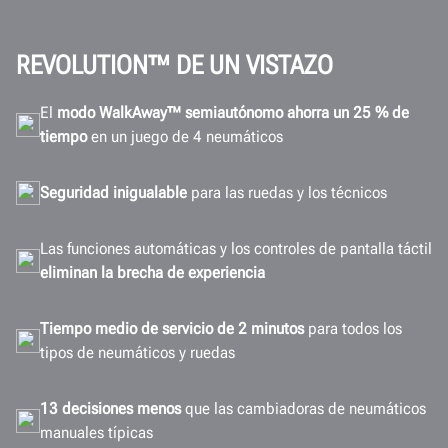
ROI
WalkAway™
REVOLUTION™ DE UN VISTAZO
Funcionamiento
El
modo WalkAway™ semiautónomo ahorra un 25
%
de
Capacitación
tiempo
en un juego de 4 neumáticos
Conectividad
Especificaciones
Seguridad inigualable
para las ruedas y los técnicos
Galería
Las funciones automáticas y los controles de pantalla táctil
Documentos
eliminan la brecha de experiencia
Obtenga una cotización
Tiempo medio de servicio de 2 minutos
para todos los
tipos de neumáticos y ruedas
13 decisiones menos
que las cambiadoras de neumáticos
manuales típicas