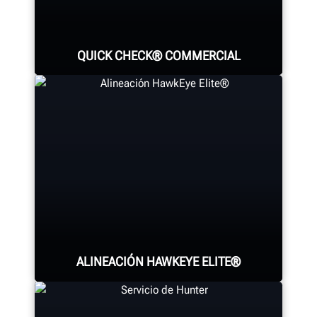
QUICK CHECK® COMMERCIAL
Identifique todas las fuentes
principales de desgaste de
neumáticos y condiciones de
alineación que causan desperdicio
de combustible para todos los ejes
utilizando el nuevo carril de
inspección no tripulado de servicio
ALINEACIÓN HAWKEYE ELITE®
pesado de Hunter.