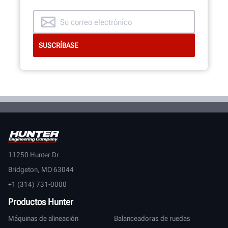
11250 Hunter Dr
Bridgeton, MO 63044
+1 (314) 731-0000
Productos Hunter
Máquinas de alineación
Balanceadoras de ruedas