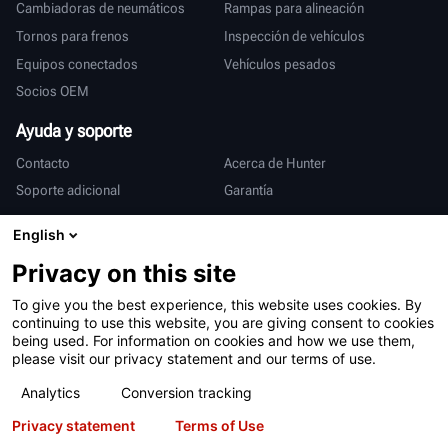
Cambiadoras de neumáticos
Rampas para alineación
Tornos para frenos
Inspección de vehículos
Equipos conectados
Vehículos pesados
Socios OEM
Ayuda y soporte
Contacto
Acerca de Hunter
Soporte adicional
Garantía
Internacional
English
Ventas y servicio
Deutsch
Privacy on this site
亨特中国
To give you the best experience, this website uses cookies. By
continuing to use this website, you are giving consent to cookies
being used. For information on cookies and how we use them,
please visit our privacy statement and our terms of use.
Analytics
Conversion tracking
Privacy statement
Terms of Use
Condiciones de uso
Declaración de privacidad
Patentes