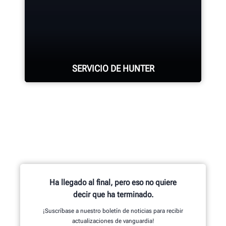
OBTENGA MÁS INFORMACIÓN
Cuatro cámaras de precisión miden
cada rueda con los adaptadores
®
QuickGrip
patentados de Hunter.
SERVICIO DE HUNTER
OBTENGA MÁS INFORMACIÓN
Hunter cuenta con la fuerza de
mantenimiento más grande y
altamente calificada en la industria.
SOLICITE ASISTENCIA
Ha llegado al final, pero eso no quiere
decir que ha terminado.
¡Suscríbase a nuestro boletín de noticias para recibir
actualizaciones de vanguardia!