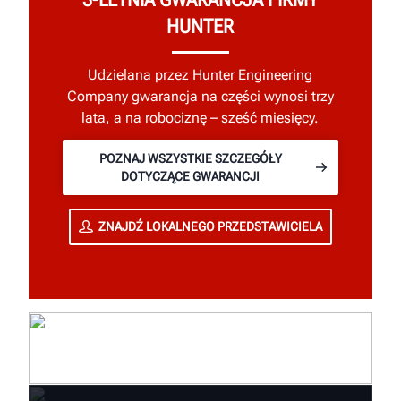
HUNTER
Udzielana przez Hunter Engineering
Company gwarancja na części wynosi trzy
lata, a na robociznę – sześć miesięcy.
POZNAJ WSZYSTKIE SZCZEGÓŁY
DOTYCZĄCE GWARANCJI
ZNAJDŹ LOKALNEGO PRZEDSTAWICIELA