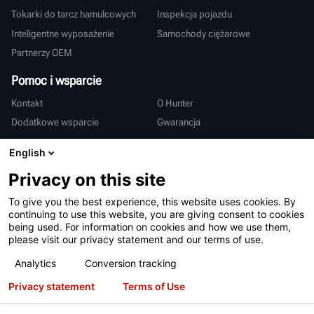
Tokarki do tarcz hamulcowych
Inspekcja pojazdu
Inteligentne wyposażenie
Samochody ciężarowe
Partnerzy OEM
Pomoc i wsparcie
Kontakt
O Hunter
Dodatkowe wsparcie
Gwarancja
Międzynarodowy
English
Sprzedaż i serwis
Deutsch
Privacy on this site
亨特中国
To give you the best experience, this website uses cookies. By
continuing to use this website, you are giving consent to cookies
being used. For information on cookies and how we use them,
please visit our privacy statement and our terms of use.
Analytics
Conversion tracking
Privacy statement
Terms of Use
Warunki użytkowania
Polityka prywatności
Patenty
Logowanie