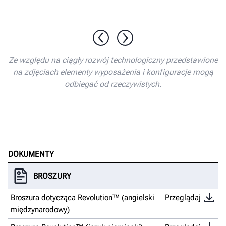
1 / 10
Ze względu na ciągły rozwój technologiczny przedstawione
na zdjęciach elementy wyposażenia i konfiguracje mogą
odbiegać od rzeczywistych.
DOKUMENTY
BROSZURY
Broszura dotycząca Revolution™ (angielski
Przeglądaj
międzynarodowy)