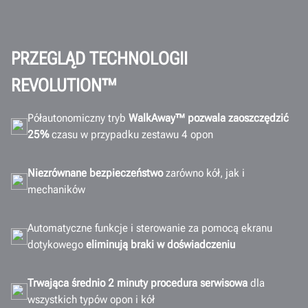
Bezpieczeństwo
Zwrot z inwestycji
WalkAway™
PRZEGLĄD TECHNOLOGII
Obsługa
REVOLUTION™
Szkolenia
Półautonomiczny tryb
WalkAway™ pozwala zaoszczędzić
Łączność
25%
czasu w przypadku zestawu 4 opon
Dane techniczne
Galeria
Niezrównane bezpieczeństwo
zarówno kół, jak i
mechaników
Dokumenty
Uzyskaj ofertę
Automatyczne funkcje i sterowanie za pomocą ekranu
dotykowego
eliminują braki w doświadczeniu
Trwająca średnio 2 minuty procedura serwisowa
dla
wszystkich typów opon i kół