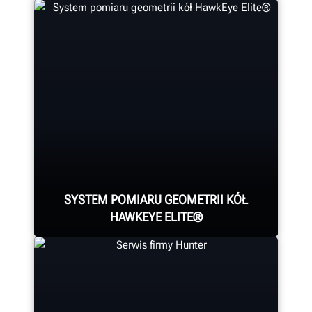
Zidentyfikuj wszystkie główne
przyczyny zużycia opon oraz te
ustawienia geometrii kół, które
wpływają na nadmierne zużycie
paliwa na wszystkich osiach, z
wykorzystaniem nowej linii
bezdotykowej inspekcji
samochodów ciężarowych marki
SYSTEM POMIARU GEOMETRII KÓŁ
Hunter.
HAWKEYE ELITE®
DOWIEDZ SIĘ WIĘCEJ