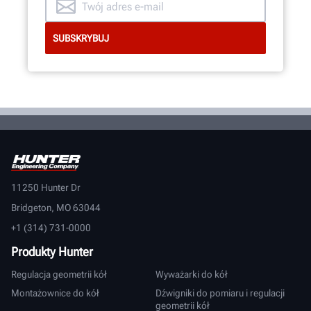
11250 Hunter Dr
Bridgeton, MO 63044
+1 (314) 731-0000
Produkty Hunter
Regulacja geometrii kół
Wyważarki do kół
Montażownice do kół
Dźwigniki do pomiaru i regulacji
geometrii kół