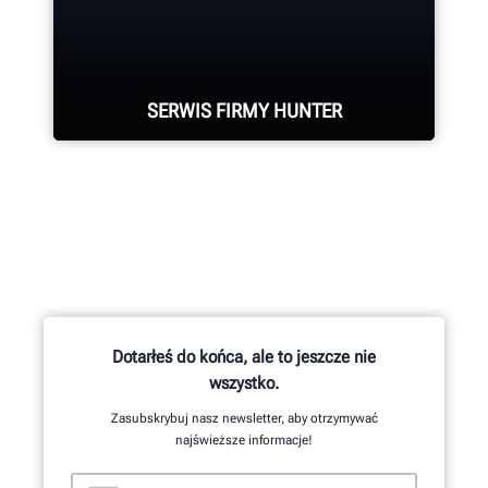
Cztery precyzyjne kamery mierzą
ustawienie każdego koła za
pomocą opatentowanych uchwytów
®
QuickGrip
marki Hunter.
SERWIS FIRMY HUNTER
DOWIEDZ SIĘ WIĘCEJ
Firma Hunter dysponuje
największym w branży zespołem
wysoko wykwalifikowanych
przedstawicieli serwisowych.
Dotarłeś do końca, ale to jeszcze nie
POPROŚ O WSPARCIE
wszystko.
Zasubskrybuj nasz newsletter, aby otrzymywać
najświeższe informacje!