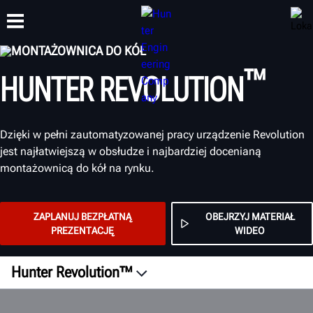
MONTAŻOWNICA DO KÓŁ
™
HUNTER REVOLUTION
SZKOLENIA
PRODUKTY
WSPARCIE
O NAS
Dzięki w pełni zautomatyzowanej pracy urządzenie Revolution
jest najłatwiejszą w obsłudze i najbardziej docenianą
montażownicą do kół na rynku.
ZAPLANUJ BEZPŁATNĄ
OBEJRZYJ MATERIAŁ
PREZENTACJĘ
WIDEO
Hunter Revolution™
Przegląd