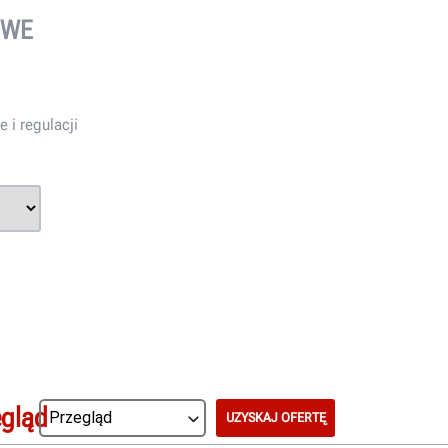
OWE
 i regulacji
egląd
UZYSKAJ OFERTĘ