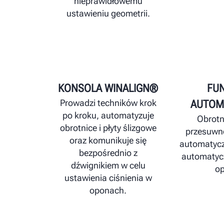
nieprawidłowemu
ustawieniu geometrii.
KONSOLA WINALIGN®
FU
Prowadzi techników krok
AUTOM
po kroku, automatyzuje
Obrotni
obrotnice i płyty ślizgowe
przesuwne
oraz komunikuje się
automatyczn
bezpośrednio z
automatyc
dźwignikiem w celu
op
ustawienia ciśnienia w
oponach.