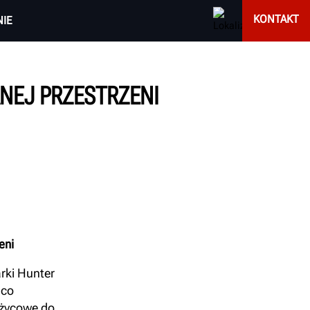
KONTAKT
IE
EJ PRZESTRZENI
eni
ki Hunter
 co
ożycowe do