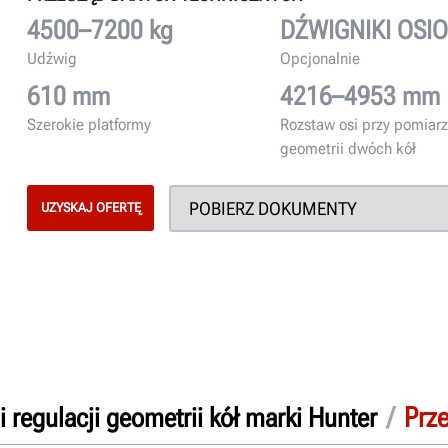
4500–7200 kg
DŹWIGNIKI OSI
Udźwig
Opcjonalnie
610 mm
4216–4953 mm
Szerokie platformy
Rozstaw osi przy pomiarze
geometrii dwóch kół
UZYSKAJ OFERTĘ
/
Prz
 regulacji geometrii kół marki Hunter