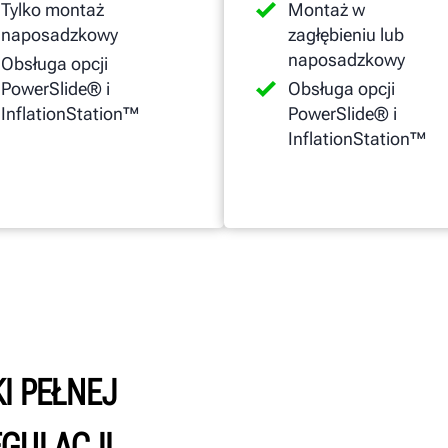
Tylko montaż
Montaż w
naposadzkowy
zagłębieniu lub
naposadzkowy
Obsługa opcji
PowerSlide® i
Obsługa opcji
InflationStation™
PowerSlide® i
InflationStation™
I PEŁNEJ
EGULACJI