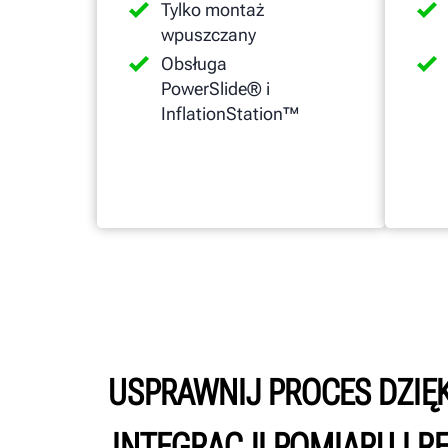
Tylko montaż
wpuszczany
Obsługa
PowerSlide® i
InflationStation™
USPRAWNIJ PROCES DZIĘK
INTEGRACJI POMIARU I R