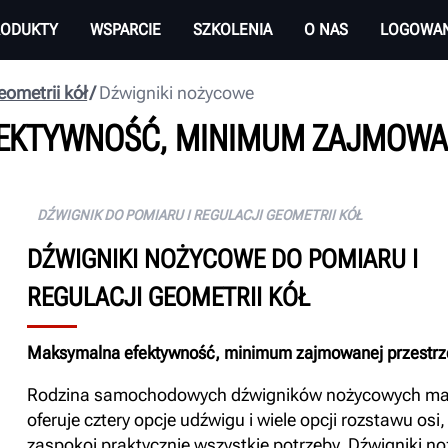
RODUKTY
WSPARCIE
SZKOLENIA
O NAS
LOGOWAN
eometrii kół
Dźwigniki nożycowe
EKTYWNOŚĆ, MINIMUM ZAJMOWAN
DŹWIGNIK DO POMIARU I REGULACJI GEOMETRII KÓŁ
DŹWIGNIKI NOŻYCOWE DO POMIARU I
REGULACJI GEOMETRII KÓŁ
Maksymalna efektywność, minimum zajmowanej przestrz
Rodzina samochodowych dźwigników nożycowych mar
oferuje cztery opcje udźwigu i wiele opcji rozstawu osi,
zaspokoi praktycznie wszystkie potrzeby. Dźwigniki n