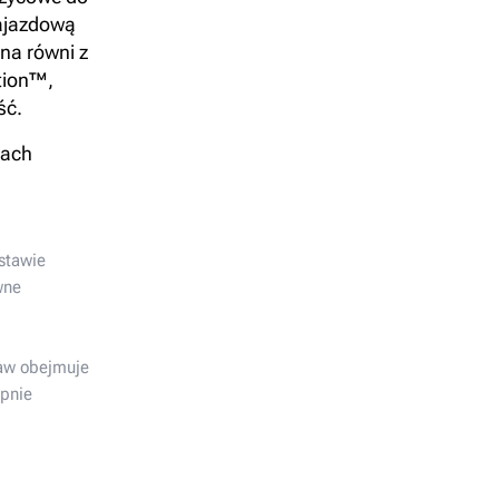
ajazdową
na równi z
tion™,
ść.
kach
stawie
wne
aw obejmuje
pnie