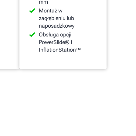
mm
Montaż w
zagłębieniu lub
naposadzkowy
Obsługa opcji
PowerSlide® i
InflationStation™