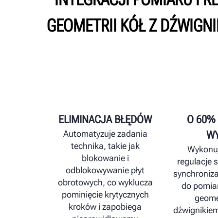
GEOMETRII KÓŁ Z DŹWIGNIK
ELIMINACJA BŁĘDÓW
O 60%
Automatyzuje zadania
WY
technika, takie jak
Wykonuj
blokowanie i
regulacje s
odblokowywanie płyt
synchroniza
obrotowych, co wyklucza
do pomiar
pominięcie krytycznych
geomet
kroków i zapobiega
dźwignikiem