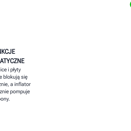
NKCJE
ATYCZNE
ce i płyty
 blokują się
ie, a inflator
znie pompuje
ony.