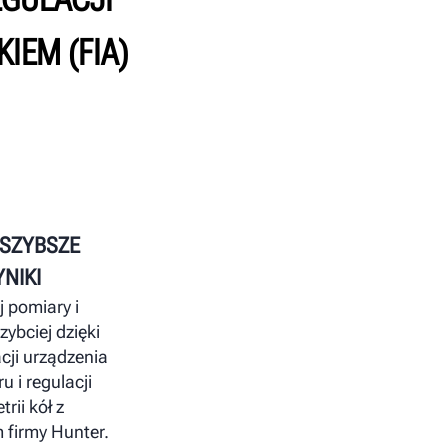
IEM (FIA)
 SZYBSZE
NIKI
 pomiary i
zybciej dzięki
cji urządzenia
u i regulacji
rii kół z
 firmy Hunter.