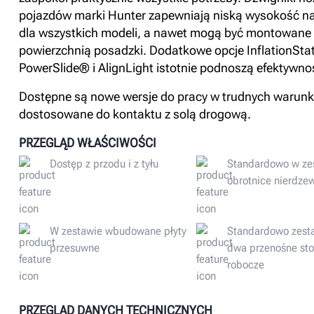
pojazdów marki Hunter zapewniają niską wysokość n
dla wszystkich modeli, a nawet mogą być montowane 
powierzchnią posadzki. Dodatkowe opcje InflationSta
PowerSlide® i AlignLight istotnie podnoszą efektywno
Dostępne są nowe wersje do pracy w trudnych warun
dostosowane do kontaktu z solą drogową.
PRZEGLĄD WŁAŚCIWOŚCI
Dostęp z przodu i z tyłu
Standardowo w ze
obrotnice nierdze
W zestawie wbudowane płyty
Standardowo zest
przesuwne
dwa przenośne sto
robocze
PRZEGLĄD DANYCH TECHNICZNYCH