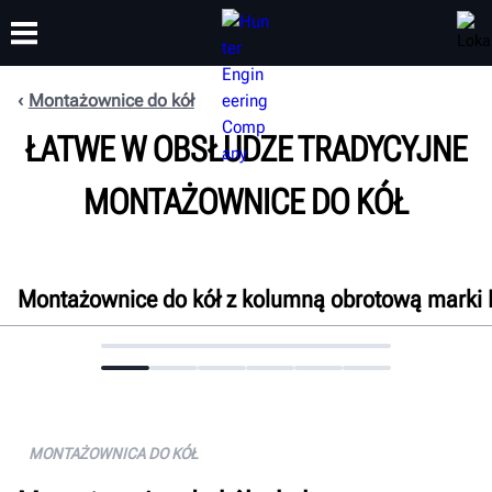
Montażownice do kół
ŁATWE W OBSŁUDZE TRADYCYJNE
SZKOLENIA
PRODUKTY
WSPARCIE
O NAS
MONTAŻOWNICE DO KÓŁ
Montażownice do kół z kolumną obrotową marki
Przegląd
Cechy
Dane techniczne
Dokumenty
MONTAŻOWNICA DO KÓŁ
Uzyskaj bezpłatną ofertę