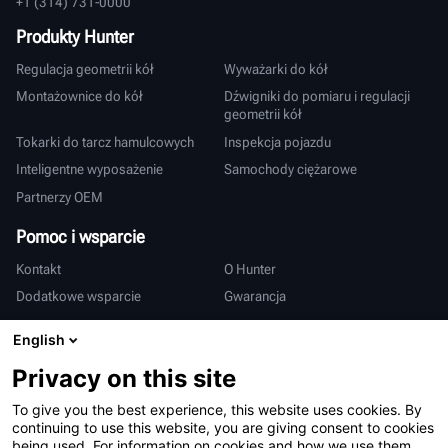
+1 (314) 731-0000
Produkty Hunter
Regulacja geometrii kół
Wyważarki do kół
Montażownice do kół
Dźwigniki do pomiaru i regulacji
geometrii kół
Tokarki do tarcz hamulcowych
Inspekcja pojazdu
Inteligentne wyposażenie
Samochody ciężarowe
Partnerzy OEM
Pomoc i wsparcie
Kontakt
O Hunter
Dodatkowe wsparcie
Gwarancja
Międzynarodowy
English
Sprzedaż i serwis
Deutsch
Privacy on this site
亨特中国
To give you the best experience, this website uses cookies. By
continuing to use this website, you are giving consent to cookies
being used. For information on cookies and how we use them,