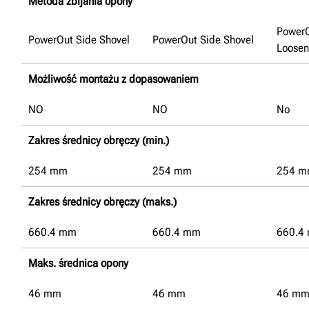
Metoda zbijania opony
Power
PowerOut Side Shovel
PowerOut Side Shovel
Loosen
Możliwość montażu z dopasowaniem
NO
NO
No
Zakres średnicy obręczy (min.)
254
mm
254
mm
254
m
Zakres średnicy obręczy (maks.)
660.4
mm
660.4
mm
660.4
Maks. średnica opony
46
mm
46
mm
46
m