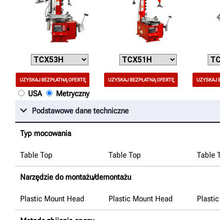
UZYSKAJ BEZPŁATNĄ OFERTĘ
UZYSKAJ BEZPŁATNĄ OFERTĘ
UZYSKAJ 
USA
Metryczny
Podstawowe dane techniczne
Typ mocowania
Table Top
Table Top
Table 
Narzędzie do montażu/demontażu
Plastic Mount Head
Plastic Mount Head
Plasti