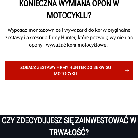
KONIECZNA WYMIANA OPON W
MOTOCYKLU?
Wyposaż montażownice i wyważarki do kół w oryginalne
zestawy i akcesoria firmy Hunter, które pozwolą wymieniać
opony i wyważać koła motocyklowe.
ZOBACZ ZESTAWY FIRMY HUNTER DO SERWISU
MOTOCYKLI
CZY ZDECYDUJESZ SIĘ ZAINWESTOWAĆ W
TRWAŁOŚĆ?