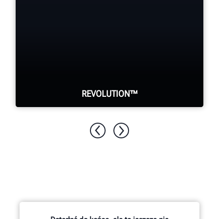
REVOLUTION™
Montażownica do kół z opcją
WalkAway™ umożliwia wykonywanie
innych zadań podczas automatycznego
demontażu opony.