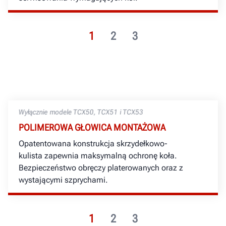
1
2
3
Wyłącznie modele TCX50, TCX51 i TCX53
POLIMEROWA GŁOWICA MONTAŻOWA
Opatentowana konstrukcja skrzydełkowo-
kulista zapewnia maksymalną ochronę koła.
Bezpieczeństwo obręczy platerowanych oraz z
wystającymi szprychami.
1
2
3