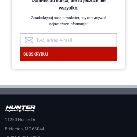
Dotarłeś do końca, ale to jeszcze nie
DOWIEDZ SIĘ WIĘCEJ
wszystko.
Zasubskrybuj nasz newsletter, aby otrzymywać
najświeższe informacje!
11250 Hunter Dr
Bridgeton, MO 63044