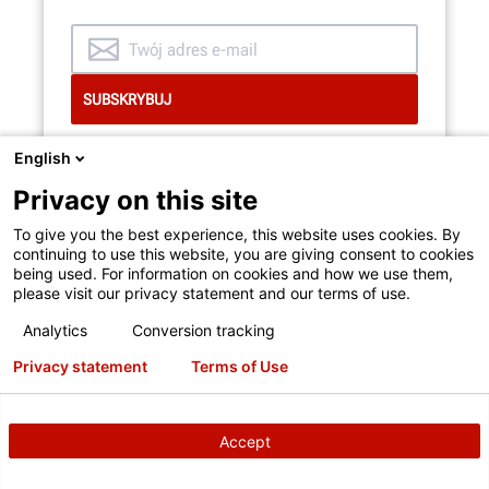
ZOBACZ OD ŚRODKA
English
Privacy on this site
To give you the best experience, this website uses cookies. By
continuing to use this website, you are giving consent to cookies
being used. For information on cookies and how we use them,
please visit our privacy statement and our terms of use.
Analytics
Conversion tracking
11250 Hunter Dr
Bridgeton, MO 63044
Privacy statement
Terms of Use
+1 (314) 731-0000
Produkty Hunter
Accept
Regulacja geometrii kół
Wyważarki do kół