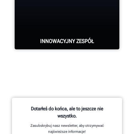
POPROŚ O WSPARCIE
INNOWACYJNY ZESPÓŁ
Setki opatentowanych i unikalnych
funkcji mają swój początek w
zespole badawczo-rozwojowym
skupiającym inżynierów
mechaników i elektryków oraz
Dotarłeś do końca, ale to jeszcze nie
programistów.
wszystko.
Zasubskrybuj nasz newsletter, aby otrzymywać
najświeższe informacje!