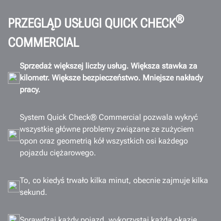
Łączność
®
PRZEGLĄD USŁUGI QUICK CHECK
Galeria
COMMERCIAL
Dokumenty
Sprzedaż większej liczby usług. Większa stawka za
UZYSKAJ OFERTĘ
kilometr. Większe bezpieczeństwo. Mniejsze nakłady
pracy.
System Quick Check® Commercial pozwala wykryć
wszystkie główne problemy związane ze zużyciem
opon oraz geometrią kół wszystkich osi każdego
pojazdu ciężarowego.
To, co kiedyś trwało kilka minut, obecnie zajmuje kilka
sekund.
Sprawdzaj każdy pojazd, wykorzystaj każdą okazję.