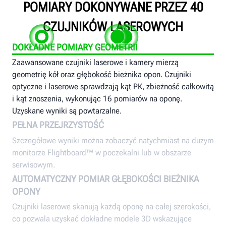
POMIARY DOKONYWANE PRZEZ 40
CZUJNIKÓW LASEROWYCH
DOKŁADNE POMIARY GEOMETRII
Zaawansowane czujniki laserowe i kamery mierzą
geometrię kół oraz głębokość bieżnika opon. Czujniki
optyczne i laserowe sprawdzają kąt PK, zbieżność całkowitą
i kąt znoszenia, wykonując 16 pomiarów na oponę.
Uzyskane wyniki są powtarzalne.
PEŁNA PRZEJRZYSTOŚĆ
Szczegółowe wyniki można zobaczyć natychmiast na dużym
monitorze Flightboard™ w poczekalni lub w obszarze
serwisowym.
AUTOMATYCZNY POMIAR GŁĘBOKOŚCI BIEŻNIKA
OPONY
Czujniki laserowe skanują każdą oponę na całej szerokości,
co pozwala uzyskać dokładne modele 3D wskazujące