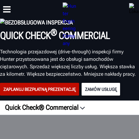
BEZOBSŁUGOWA INSPEKCJA
®
QUICK CHECK
COMMERCIAL
SZKOLENIA
PRODUKTY
WSPARCIE
O NAS
Technologia przejazdowej (drive-through) inspekcji firmy
Hunter przystosowana jest do obsługi samochodów
ciężarowych. Sprzedaż większej liczby usług. Większa stawka
za kilometr. Większe bezpieczeństwo. Mniejsze nakłady pracy.
ZAPLANUJ BEZPŁATNĄ PREZENTACJĘ
ZAMÓW USŁUGĘ
Quick Check® Commercial
Przegląd
Flota
Opis