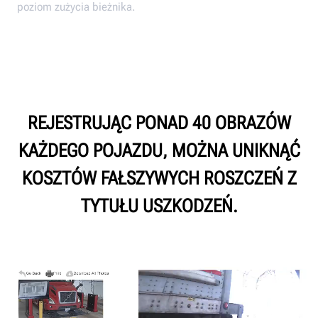
poziom zużycia bieżnika.
REJESTRUJĄC PONAD 40 OBRAZÓW
KAŻDEGO POJAZDU, MOŻNA UNIKNĄĆ
KOSZTÓW FAŁSZYWYCH ROSZCZEŃ Z
TYTUŁU USZKODZEŃ.