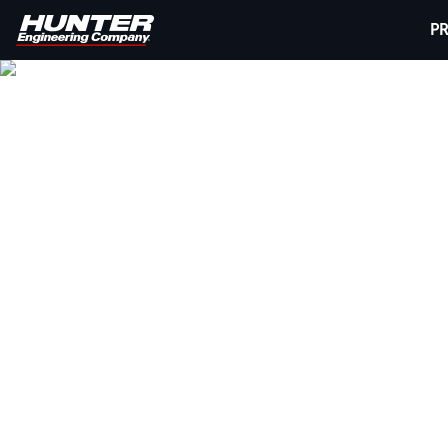
P
SPRZĘT MARK
Klienci mogą liczyć na szybką i w pełni prze