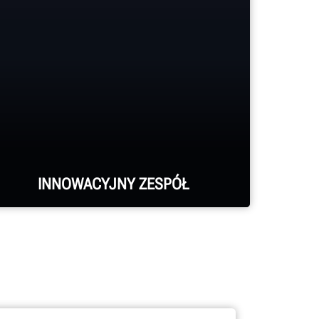
INNOWACYJNY ZESPÓŁ
Setki opatentowanych i unikalnych
funkcji mają swój początek w
zespole badawczo-rozwojowym