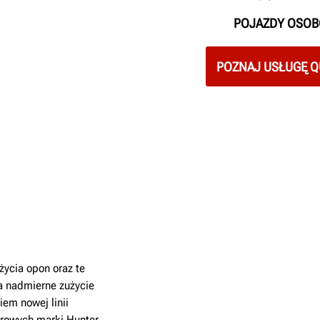
POJAZDY OSO
POZNAJ USŁUGĘ Q
życia opon oraz te
na nadmierne zużycie
iem nowej linii
rowych marki Hunter.