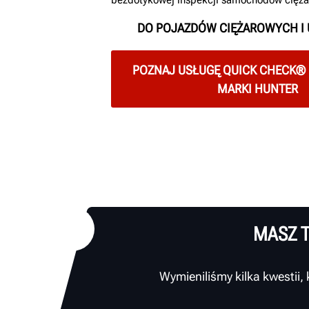
DO POJAZDÓW CIĘŻAROWYCH 
POZNAJ USŁUGĘ QUICK CHECK®
MARKI HUNTER
MASZ T
Wymieniliśmy kilka kwestii,