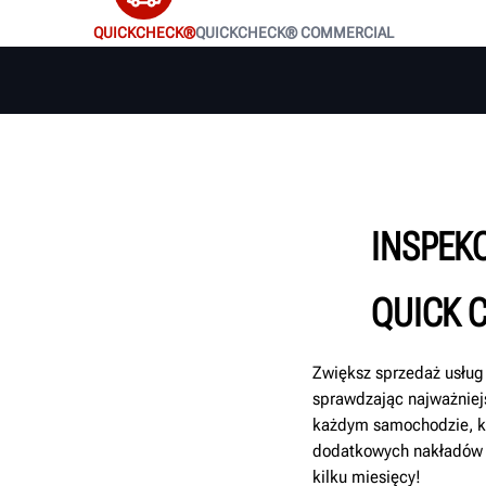
QUICKCHECK®
QUICKCHECK® COMMERCIAL
INSPEK
QUICK 
Zwiększ sprzedaż usług 
sprawdzając najważniejs
każdym samochodzie, kt
dodatkowych nakładów pr
kilku miesięcy!