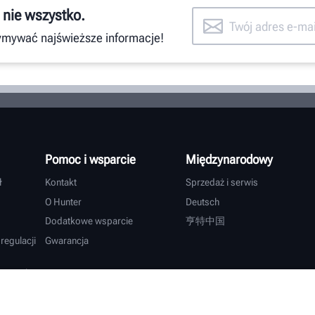
 nie wszystko.
zymywać najświeższe informacje!
POPROŚ O WSPARCIE
Pomoc i wsparcie
Międzynarodowy
ł
Kontakt
Sprzedaż i serwis
O Hunter
Deutsch
Dodatkowe wsparcie
亨特中国
regulacji
Gwarancja
lcowych
ie