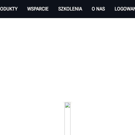
RODUKTY
WSPARCIE
SZKOLENIA
O NAS
LOGOWAN
I HUNTER DO INSPEK
jrzystą obsługę. Sprawdzaj zużycie bieżnika opon
pojazdu, który odwiedza Twój warsztat.