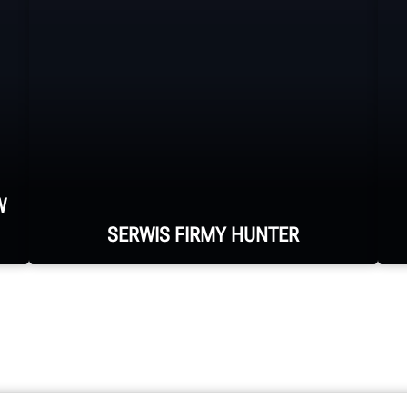
W
SERWIS FIRMY HUNTER
Firma Hunter dysponuje
największym w branży zespołem
wysoko wykwalifikowanych
przedstawicieli serwisowych.