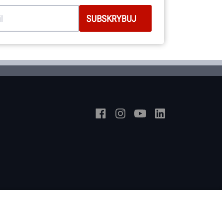
skupiającym inżynierów mechaników
i elektryków oraz programistów.
ZOBACZ OD ŚRODKA