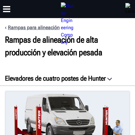
Rampas para alineación
CAPACITACIÓN
Rampas de alineación de alta
PRODUCTOS
SOPORTE
ACERCA DE
producción y elevación pesada
Elevadores de cuatro postes de Hunter
Visión general
Características
Galería
Especificaciones
Documentos