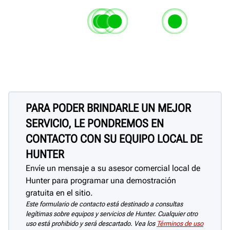
Las uniones y juntas selladas 
epoxi evitan que la sal se filtre 
Tapas deslizantes de acero
Pistas y rampas de cebadas
Placas gira
las piezas de metal adjuntas
inoxidable resistentes a la
imprimación y calafateo ric
acero inoxid
corrosión.
zinc
corrosión
PARA PODER BRINDARLE UN MEJOR
SERVICIO, LE PONDREMOS EN
CONTACTO CON SU EQUIPO LOCAL DE
HUNTER
Envíe un mensaje a su asesor comercial local de
Hunter para programar una demostración
gratuita en el sitio.
Este formulario de contacto está destinado a consultas
legítimas sobre equipos y servicios de Hunter. Cualquier otro
uso está prohibido y será descartado. Vea los
Términos de uso