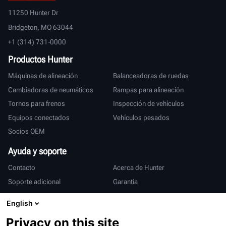
11250 Hunter Dr
Bridgeton, MO 63044
+1 (314) 731-0000
Productos Hunter
Máquinas de alineación
Balanceadoras de ruedas
Cambiadoras de neumáticos
Rampas para alineación
Tornos para frenos
Inspección de vehículos
Equipos conectados
Vehículos pesados
Socios OEM
Ayuda y soporte
Contacto
Acerca de Hunter
Soporte adicional
Garantía
Internacional
English
Ventas y servicio
Deutsch
Privacy on this site