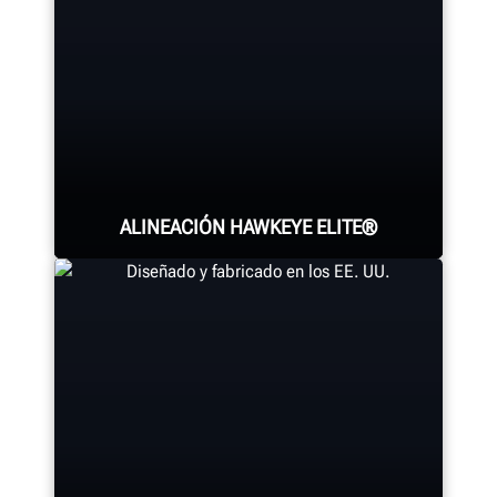
ALINEACIÓN HAWKEYE ELITE®
Cuatro cámaras de precisión miden
cada rueda con los adaptadores
®
QuickGrip
patentados de Hunter.