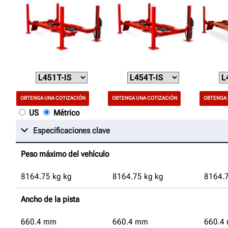
OBTENGA UNA COTIZACIÓN
OBTENGA UNA COTIZACIÓN
OBTENGA 
US
Métrico
Especificaciones clave
Peso máximo del vehículo
8164.75
kg
kg
8164.75
kg
kg
8164.
Ancho de la pista
660.4
mm
660.4
mm
660.4