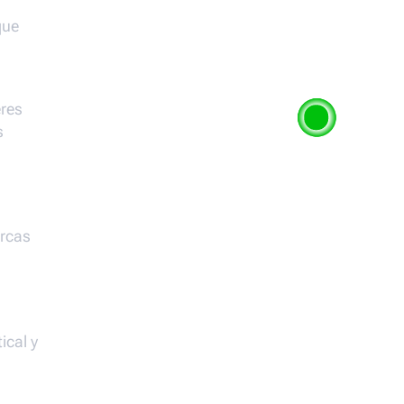
que
eres
s
ercas
ical y