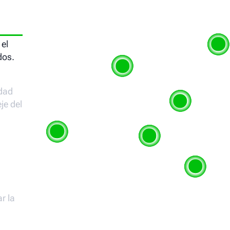
 el
dos.
idad
je del
r la