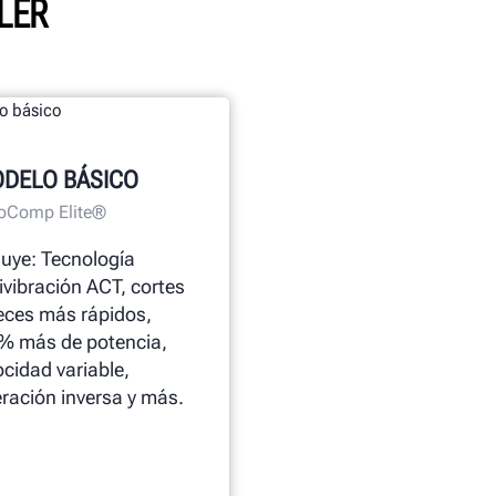
LER
DELO BÁSICO
oComp Elite®
luye: Tecnología
ivibración ACT, cortes
eces más rápidos,
% más de potencia,
ocidad variable,
ración inversa y más.