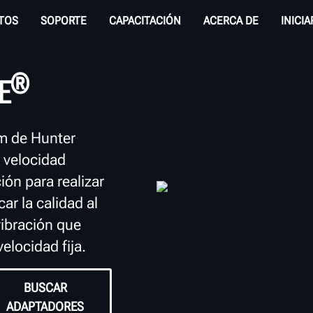
TOS
SOPORTE
CAPACITACIÓN
ACERCA DE
INICI
®
E
um de Hunter
 velocidad
ión para realizar
car la calidad al
vibración que
elocidad fija.
BUSCAR
ADAPTADORES