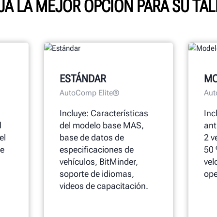
IJA LA MEJOR OPCIÓN PARA SU TAL
ESTÁNDAR
MO
AutoComp Elite®
Aut
Incluye: Características
Inc
l
del modelo base MAS,
ant
el
base de datos de
2 v
ue
especificaciones de
50 
vehículos, BitMinder,
vel
soporte de idiomas,
ope
videos de capacitación.