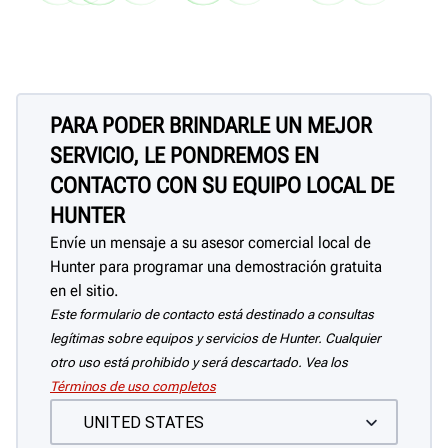
La velocidad variable del husillo
Mida al instante las dimensiones
Las luces LED ajustables iluminan
Los mensajes en pantalla, las
Almacene el Manual de
Almacene las 
Flexi
evita que comience la vibración y
del tambor o rotor y la profundidad
ambos lados de la pieza de trabajo
animaciones, los vídeos y Bit
funcionamiento, las tabl
adaptadores a
Proteja la calidad del aire mientras
Evita que los desechos caigan al
Almacene los adaptadores de 
su tal
permite lograr un acabado terso.
de corte.
Minder aumentan la eficiencia.
aplicación y otros materi
mano, pero cu
ve la pieza de trabajo durante el
suelo.
frecuente a su alcance.
Alma
referencia.
frenos.
maquinado.
cubie
PARA PODER BRINDARLE UN MEJOR
Rued
SERVICIO, LE PONDREMOS EN
CONTACTO CON SU EQUIPO LOCAL DE
HUNTER
Envíe un mensaje a su asesor comercial local de
Hunter para programar una demostración gratuita
en el sitio.
Este formulario de contacto está destinado a consultas
legítimas sobre equipos y servicios de Hunter. Cualquier
otro uso está prohibido y será descartado. Vea los
Términos de uso completos