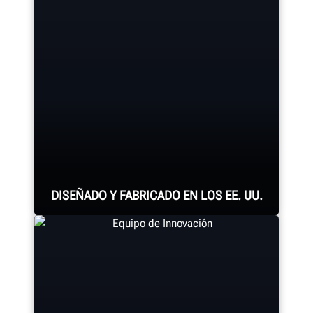
Service rotors directly on the car for
a quick, quality brake job.
LEARN MORE
DISEÑADO Y FABRICADO EN LOS EE. UU.
Cada sistema de alineación,
consola de alineación, cambiadora