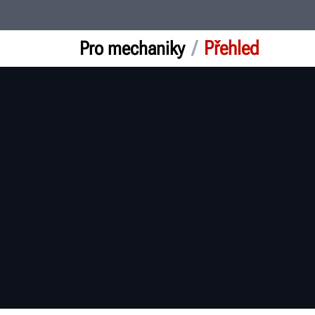
/
Přehled
Pro mechaniky