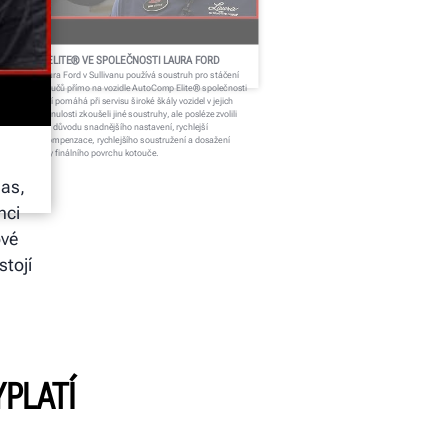
UTOCOMP ELITE® VE SPOLEČNOSTI LAURA FORD
olečnost Laura Ford v Sullivanu používá soustruh pro stáčení
zdových kotoučů přímo na vozidle AutoComp Elite® společnosti
nter. Zařízení pomáhá při servisu široké škály vozidel v jejich
alerství. V minulosti zkoušeli jiné soustruhy, ale posléze zvolili
ustruh ACE z důvodu snadnějšího nastavení, rychlejší
tomatické kompenzace, rychlejšího soustružení a dosažení
nikající kvality finálního povrchu kotouče.
sas,
nci
ové
stojí
YPLATÍ