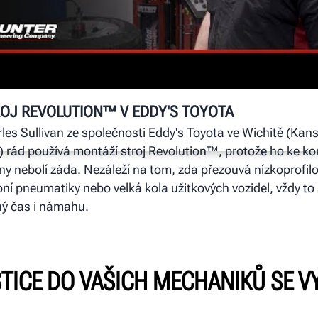
A
Sp
br
Hu
de
so
 a
au
OJ REVOLUTION™ V EDDY'S TOYOTA
vy
les Sullivan ze společnosti Eddy's Toyota ve Wichitě (Kan
 rád používá montáží stroj Revolution™, protože ho ke ko
y nebolí záda. Nezáleží na tom, zda přezouvá nízkoprofil
ní pneumatiky nebo velká kola užitkových vozidel, vždy to 
ný čas i námahu.
TICE DO VAŠICH MECHANIKŮ SE V