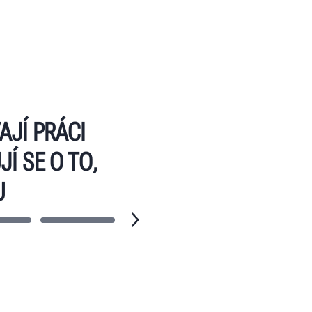
AJÍ PRÁCI
Í SE O TO,
U