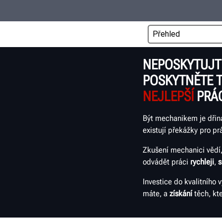
NEPOSKYTUJTE
POSKYTNĚTE 
NEJLEPŠÍ
PRÁC
Být mechanikem je dřina
existují překážky pro prá
Zkušení mechanici vědí,
odvádět práci
rychleji
,
s
Investice do kvalitního 
máte, a
získání
těch, kte