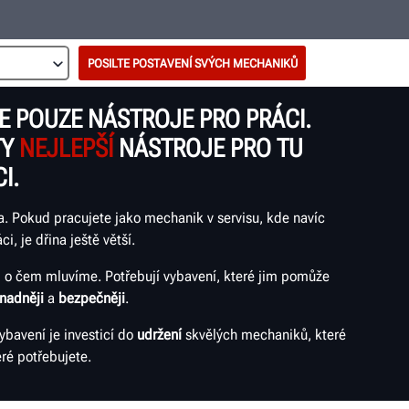
POSILTE POSTAVENÍ SVÝCH MECHANIKŮ
 POUZE NÁSTROJE PRO PRÁCI.
TY
NEJLEPŠÍ
NÁSTROJE PRO TU
I.
. Pokud pracujete jako mechanik v servisu, kde navíc
ci, je dřina ještě větší.
 o čem mluvíme. Potřebují vybavení, které jim pomůže
nadněji
a
bezpečněji
.
vybavení je investicí do
udržení
skvělých mechaniků, které
ré potřebujete.