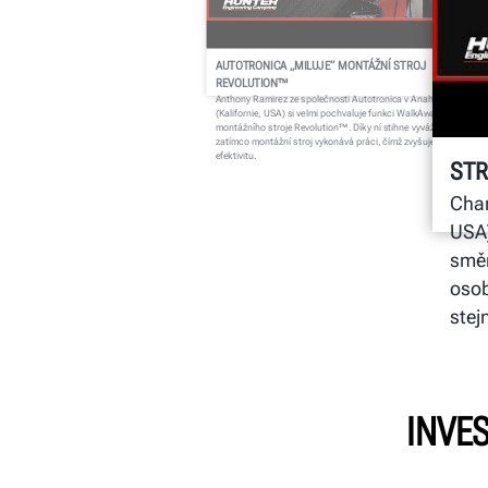
AUTOTRONICA „MILUJE“ MONTÁŽNÍ STROJ
REVOLUTION™
Anthony Ramirez ze společnosti Autotronica v Anaheimu
(Kalifornie, USA) si velmi pochvaluje funkci WalkAway™ u
montážního stroje Revolution™. Díky ní stihne vyvážit kolo,
zatímco montážní stroj vykonává práci, čímž zvyšuje produktivitu
efektivitu.
STR
Char
USA)
směn
osob
stej
INVES