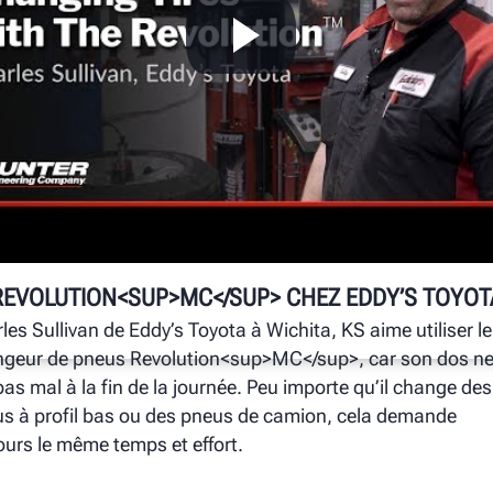
L
La
El
vé
mo
sa
é
ra
REVOLUTION<SUP>MC</SUP> CHEZ EDDY’S TOYOT
les Sullivan de Eddy’s Toyota à Wichita, KS aime utiliser le
geur de pneus Revolution<sup>MC</sup>, car son dos ne 
 pas mal à la fin de la journée. Peu importe qu’il change des
s à profil bas ou des pneus de camion, cela demande
ours le même temps et effort.