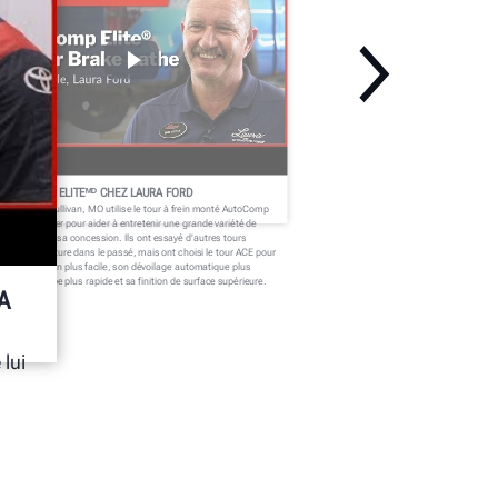
’AUTOCOMP ELITEᴹᴰ CHEZ LAURA FORD
ura Ford à Sullivan, MO utilise le tour à frein monté AutoComp
iteᴹᴰ de Hunter pour aider à entretenir une grande variété de
hicules dans sa concession. Ils ont essayé d’autres tours
ntés sur voiture dans le passé, mais ont choisi le tour ACE pour
 configuration plus facile, son dévoilage automatique plus
pide, sa coupe plus rapide et sa finition de surface supérieure.
A
lui