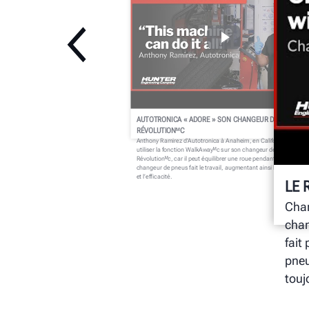
AUTOTRONICA « ADORE » SON CHANGEUR DE PNEUS
RÉVOLUTIONᴹC
Anthony Ramirez d’Autotronica à Anaheim, en Californie, adore
utiliser la fonction WalkAwayᴹc sur son changeur de pneus
Révolutionᴹc, car il peut équilibrer une roue pendant que le
changeur de pneus fait le travail, augmentant ainsi la productivit
et l’efficacité.
LE 
Char
chan
fait
pneu
touj