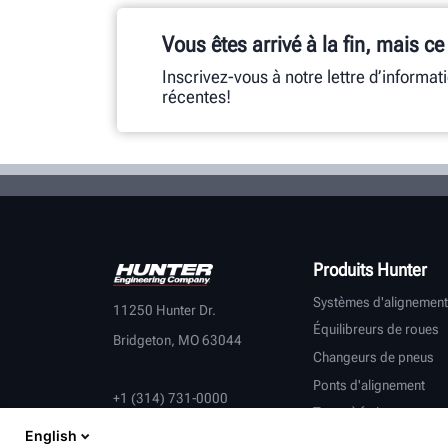
Vous êtes arrivé à la fin, mais ce
Inscrivez-vous à notre lettre d’informat
récentes!
Produits Hunter
Systèmes d'alignement
11250 Hunter Dr.
Équilibreurs de roues
Bridgeton, MO 63044
Changeurs de pneus
Ponts d'alignement
+1 (314) 731-0000
Tours à frein
English
Contrôle du véhicule