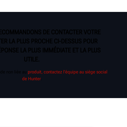
ECOMMANDONS DE CONTACTER VOTRE
ER LA PLUS PROCHE CI-DESSUS POUR
ÉPONSE LA PLUS IMMÉDIATE ET LA PLUS
UTILE.
de non liée au
produit, contactez l’équipe au siège social
de Hunter
.