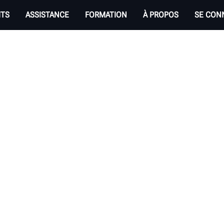
ITS
ASSISTANCE
FORMATION
À PROPOS
SE CON
VEC VOTRE ÉQUIPE HUNTER 
times concernant un équipement ou un service Hunter. Toute autre utilisation est interdite et sera rejetée