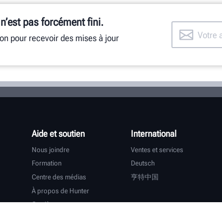
 n’est pas forcément fini.
ion pour recevoir des mises à jour
Aide et soutien
International
Nous joindre
Ventes et services
Formation
Deutsch
Centre des médias
亨特中国
À propos de Hunter
Carrières
Assistance supplémentaire