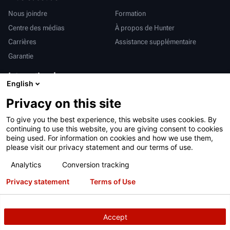
Nous joindre
Formation
Centre des médias
À propos de Hunter
Carrières
Assistance supplémentaire
Garantie
International
English
Ventes et services
Deutsch
Privacy on this site
亨特中国
To give you the best experience, this website uses cookies. By
continuing to use this website, you are giving consent to cookies
being used. For information on cookies and how we use them,
please visit our privacy statement and our terms of use.
Analytics
Conversion tracking
Conditions d’utilisation
Déclaration de confidentialité
Privacy statement
Terms of Use
Proposition 65 de Californie
Système RAPI
Brevets
Connexion
Accept
Copyright
© 2026 Hunter Engineering Company.
Tous droits réservés.