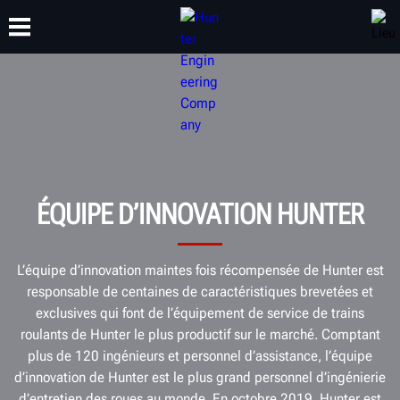
FORMATION
PRODUITS
ASSISTANCE
À PROPOS
ÉQUIPE D’INNOVATION HUNTER
L’équipe d’innovation maintes fois récompensée de Hunter est
responsable de centaines de caractéristiques brevetées et
exclusives qui font de l’équipement de service de trains
roulants de Hunter le plus productif sur le marché. Comptant
plus de 120 ingénieurs et personnel d’assistance, l’équipe
d’innovation de Hunter est le plus grand personnel d’ingénierie
d’entretien des roues au monde. En octobre 2019, Hunter est