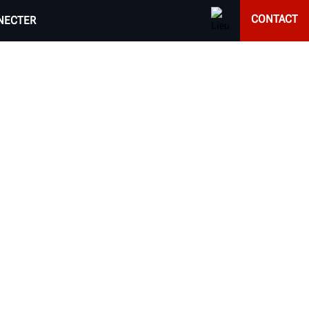
CONTACT
NECTER
NTER
atique, Hunter propose une gamme complète de
orte quel atelier.