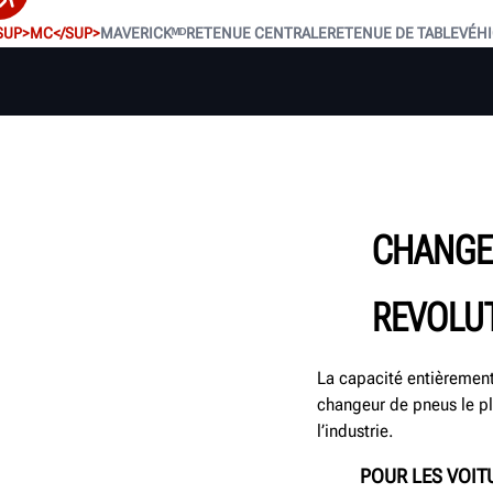
SUP>MC</SUP>
MAVERICKᴹᴰ
RETENUE CENTRALE
RETENUE DE TABLE
VÉHI
CHANGE
REVOLU
La capacité entièrement
changeur de pneus le plu
l’industrie.
POUR LES VOIT