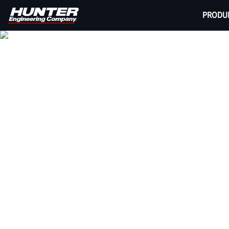
PRODU
CHA
Que vous recherchiez un changeur de pneus d
changeurs de pneu