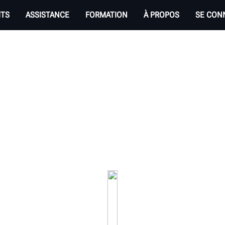
ITS
ASSISTANCE
FORMATION
À PROPOS
SE CON
NGEURS DE PNEUS HU
’établi, à pince centrale ou entièrement autom
s puissants qui répondront aux besoins de n’imp