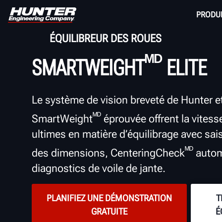
PRODU
ÉQUILIBREUR DES ROUES
ᴹᴰ
SMARTWEIGHT
ELITE
Le système de vision breveté de Hunter et
ᴹᴰ
SmartWeight
éprouvée offrent la vites
ultimes en matière d’équilibrage avec sa
ᴹᴰ
des dimensions, CenteringCheck
autom
diagnostics de voile de jante.
PLANIFIEZ UNE DÉMONSTRATION
T
GRATUITE
É