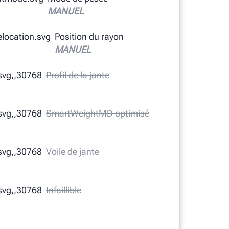
MANUEL
Position du rayon
MANUEL
Profil de la jante
SmartWeightMD optimisé
Voile de jante
Infaillible