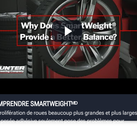
P
C
No
dé
ro
MPRENDRE SMARTWEIGHTᴹᴰ
rolifération de roues beaucoup plus grandes et plus large
 pesée adhésive seulement pose des problèmes pour
uilibrage dynamique traditionnel.