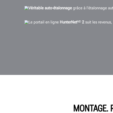
Véritable auto-étalonnage
grâce à l’étalonnage au
Le portail en ligne
HunterNet
ᴹᴰ
2
suit les revenus, 
MONTAGE. R