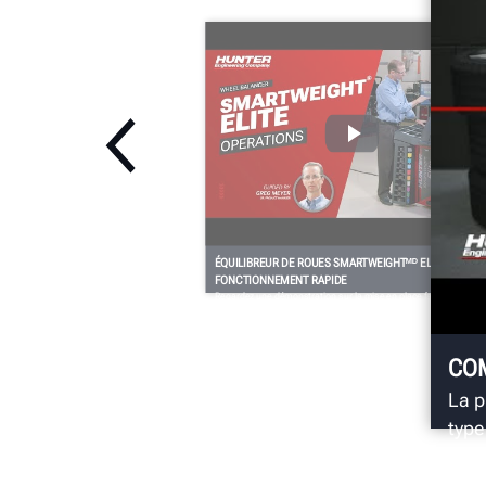
ÉQUILIBREUR DE ROUES SMARTWEIGHTᴹᴰ ELITE :
FONCTIONNEMENT RAPIDE
Regardez une démonstration sur la mise en place facile du capot
permettant la mesure des dimensions sans contact, ce qui se
traduit par davantage de solutions à une seule pesée pour une
précision et une efficacité maximales.
CO
La p
type
l’éq