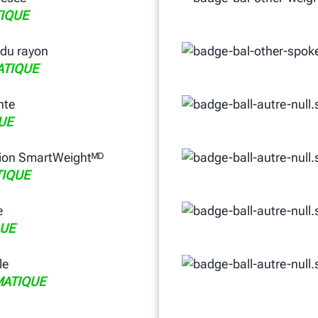
IQUE
 du rayon
TIQUE
nte
UE
ion SmartWeightᴹᴰ
IQUE
e
UE
le
ATIQUE