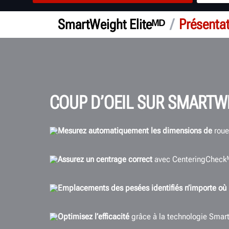
/
Présenta
SmartWeight Eliteᴹᴰ
COUP D’OEIL SUR SMARTWE
Mesurez automatiquement les dimensions de
roue
Assurez un centrage correct
avec CenteringCheckᴹ
Emplacements des pesées identifiés n’importe où 
Optimisez l’efficacité
grâce à la technologie Smar