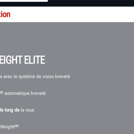
tion
IGHT ELITE
s avec le système de vision breveté
ᴰ automatique breveté
le long de
la roue
tWeightᴹᴰ