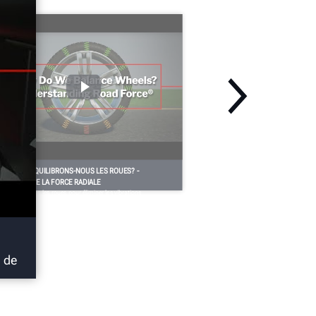
OURQUOI ÉQUILIBRONS-NOUS LES ROUES? -
OMPRENDRE LA FORCE RADIALE
us équilibrons les roues pour éliminer les vibrations
sagréables que l’on peut ressentir lorsqu’une roue déséquilibrée
ule à grande vitesse.
s de