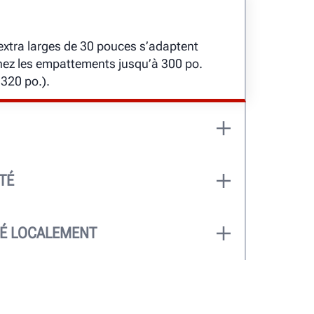
xtra larges de 30 pouces s’adaptent
ignez les empattements jusqu’à 300 po.
320 po.).
 roulement lourd de 35 000 lb est la
. Les essieux plus longs et plus lourds
TÉ
e illimitée lorsqu’ils sont soutenus
peuvent être entretenus avec les
 en béton. Votre établissement définit
LÉ LOCALEMENT
ts-Unis, et installé localement par
ment qualifiée de Hunter.