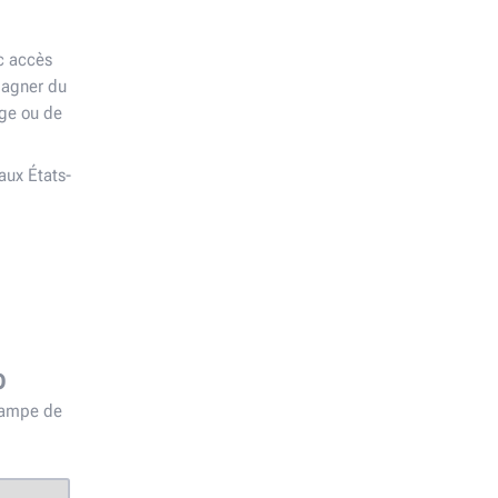
c accès
gagner du
age ou de
aux États-
o
rampe de