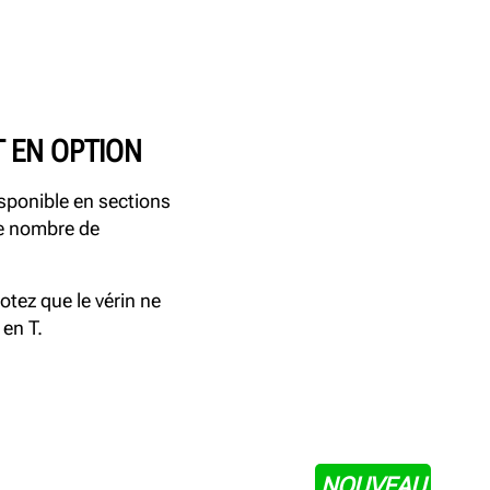
T EN OPTION
Disponible en sections
de nombre de
tez que le vérin ne
 en T.
NOUVEAU