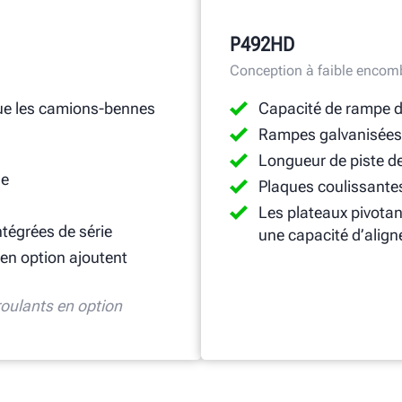
P492HD
Conception à faible enco
 que les camions-bennes
Capacité de rampe d
Rampes galvanisées 
Longueur de piste d
ge
Plaques coulissantes
Les plateaux pivotan
tégrées de série
une capacité d’alig
en option ajoutent
 roulants en option