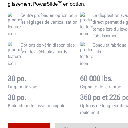
ᴹᴰ
glissement PowerSlide
en option.
Centre profond en option pour
La disposition ave
les réglages de verticalisation
direct permet de 
temps lors du lev
l’abaissement
Options de vérin disponibles
Conçu et fabriqué 
pour les véhicules lourds
Unis
30 po.
60 000 lbs.
Largeur de voie
Capacité de la rampe
30 po.
360 po et 226 p
Profondeur de fosse principale
Options de longueur de 
roulement