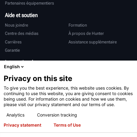
Partenaires équipementiers
Aide et soutien
Nous joindre
Formation
Centre des médias
À propos de Hunter
Carrières
Assistance supplémentaire
Garantie
International
English
Ventes et services
Deutsch
Privacy on this site
亨特中国
To give you the best experience, this website uses cookies. By
continuing to use this website, you are giving consent to cookies
being used. For information on cookies and how we use them,
please visit our privacy statement and our terms of use.
Analytics
Conversion tracking
Conditions d’utilisation
Déclaration de confidentialité
Privacy statement
Terms of Use
Proposition 65 de Californie
Système RAPI
Brevets