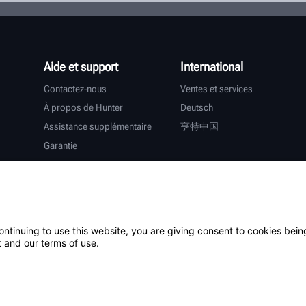
Aide et support
International
Contactez-nous
Ventes et services
À propos de Hunter
Deutsch
Assistance supplémentaire
亨特中国
Garantie
ontinuing to use this website, you are giving consent to cookies bein
tiers
 and our terms of use.
Connexion