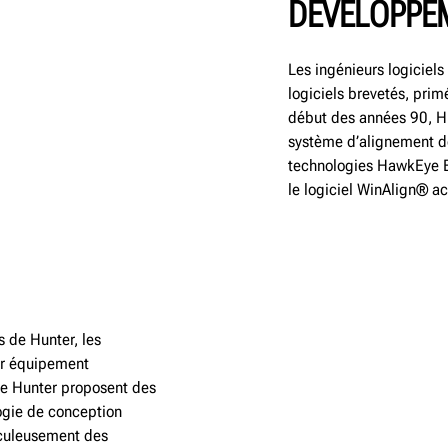
DÉVELOPPEM
Les ingénieurs logiciel
logiciels brevetés, primé
début des années 90, Hu
système d’alignement de
technologies HawkEye E
le logiciel WinAlign® ac
 de Hunter, les
ur équipement
que Hunter proposent des
logie de conception
ticuleusement des