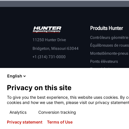
Produits Hunter
Contrôleurs géométrie
11250 Hunter Drive
Équilibreuses de roues
Bridgeton, Missouri 63044
Monte/démonte-pneus
+1 (314) 731-0000
Ponts élévateurs
Tours à frein
English
Inspection du véhicule
Équipement connecté
Privacy on this site
Véhicules lourds
To give you the best experience, this website uses cookies. By c
Partenaires équipemen
cookies and how we use them, please visit our privacy statement
Analytics
Conversion tracking
Privacy statement
Terms of Use
Conditions d’utilisation
Déclaration de confidentialité
Brevets