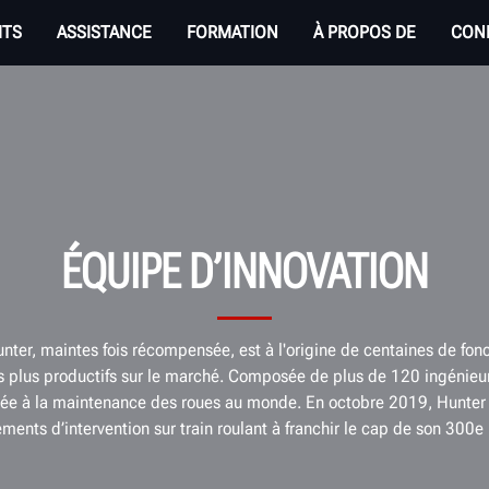
ITS
ASSISTANCE
FORMATION
À PROPOS DE
CON
ÉQUIPE D’INNOVATION
er, maintes fois récompensée, est à l'origine de centaines de fonct
 plus productifs sur le marché. Composée de plus de 120 ingénieurs
diée à la maintenance des roues au monde. En octobre 2019, Hunter 
ments d’intervention sur train roulant à franchir le cap de son 300e 