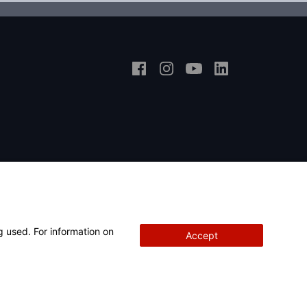
g used. For information on
Accept
Copyright
© 2026 Hunter Engineering Company.
Tous droits réservés.