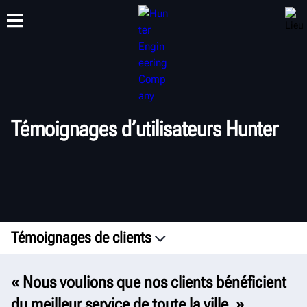
FORMATION
PRODUITS
ASSISTANCE
À PROPOS DE
Témoignages d’utilisateurs Hunter
Témoignages de clients
Amérique latine
« Nous voulions que nos clients bénéficient
Europe
du meilleur service de toute la ville. »
Asie