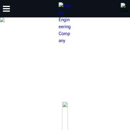
FORMATION
PRODUITS
ASSISTANCE
À PROPOS DE
SYSTÈMES D’ALIGNEMENT
Hunter se spécialise dans les systèmes complets
d’alignement de roue et les machines d’alignement de
roue conçues pour augmenter la productivité de l’atelier
et générer des profits.