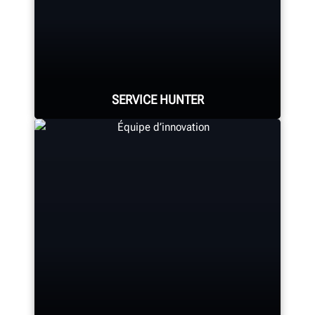
console d’alignement,
monte/démonte-pneus,
équilibreuse, tour à frein et tous les
autres composants sont assemblés
de manière experte.
SERVICE HUNTER
FABRICATION HUNTER
Les services de Hunter comptent le
plus grand nombre de représentants
hautement qualifiés de l’industrie.
DEMANDEZ UN ENTRETIEN