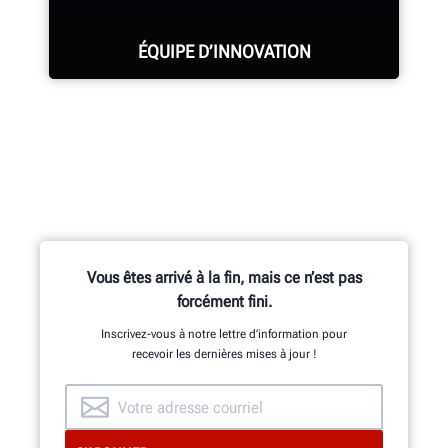
ÉQUIPE D’INNOVATION
Des centaines de fonctionnalités
brevetées et exclusives sont le fruit
des travaux de l’équipe Recherche et
Développement, constituée
d’ingénieurs en mécanique, en
Vous êtes arrivé à la fin, mais ce n’est pas
génie électrique et en génie
forcément fini.
informatique.
Inscrivez-vous à notre lettre d’information pour
recevoir les dernières mises à jour !
INNOVATION ET QUALITÉ