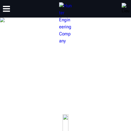
FORMATION
PRODUITS
ASSISTANCE
À PROPOS DE
ÉQUIPEMENT HUNTER
POUR VÉHICULES LOURDS
Aménagez votre atelier de manière à pouvoir entretenir des
véhicules utilitaires allant jusqu’aux semi-remorques à essieu
simple et essieux multiples de classe 8 et aux remorques.