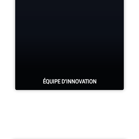
Les services de Hunter comptent le
plus grand nombre de représentants
hautement qualifiés de l’industrie.
DEMANDEZ UN ENTRETIEN
ÉQUIPE D’INNOVATION
Des centaines de fonctionnalités
brevetées et exclusives sont le fruit
des travaux de l’équipe Recherche et