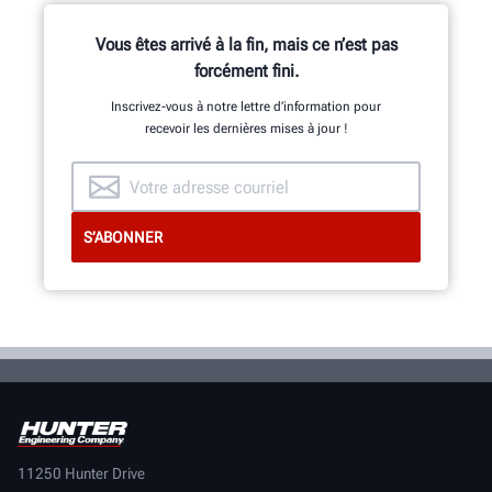
Développement, constituée
d’ingénieurs en mécanique, en
Vous êtes arrivé à la fin, mais ce n’est pas
génie électrique et en génie
forcément fini.
informatique.
Inscrivez-vous à notre lettre d’information pour
recevoir les dernières mises à jour !
INNOVATION ET QUALITÉ
11250 Hunter Drive