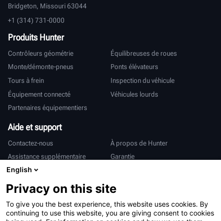
Bridgeton, Missouri 63044
+1 (314) 731-0000
Produits Hunter
Contrôleurs géométrie
Équilibreuses de roues
Monte/démonte-pneus
Ponts élévateurs
Tours à frein
Inspection du véhicule
Équipement connecté
Véhicules lourds
Partenaires équipementiers
Aide et support
Contactez-nous
À propos de Hunter
Assistance supplémentaire
Garantie
English
International
Privacy on this site
Ventes et services
Deutsch
To give you the best experience, this website uses cookies. By
亨特中国
continuing to use this website, you are giving consent to cookies