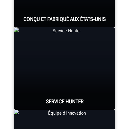
CONÇU ET FABRIQUÉ AUX ÉTATS-UNIS
Chaque système d’alignement,
console d’alignement,
monte/démonte-pneus,
équilibreuse, tour à frein et tous les
autres composants sont assemblés
de manière experte.
SERVICE HUNTER
FABRICATION HUNTER