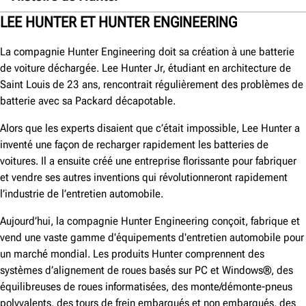
Années 1930
LEE HUNTER ET HUNTER ENGINEERING
Années 40
La compagnie Hunter Engineering doit sa création à une batterie
Années 1950
de voiture déchargée. Lee Hunter Jr, étudiant en architecture de
Saint Louis de 23 ans, rencontrait régulièrement des problèmes de
Années 1960
batterie avec sa Packard décapotable.
Années 70
Alors que les experts disaient que c’était impossible, Lee Hunter a
Années 80
inventé une façon de recharger rapidement les batteries de
Années 90
voitures. Il a ensuite créé une entreprise florissante pour fabriquer
et vendre ses autres inventions qui révolutionneront rapidement
Années 2000
l’industrie de l’entretien automobile.
Années 2010
Aujourd’hui, la compagnie Hunter Engineering conçoit, fabrique et
Années 2020
vend une vaste gamme d'équipements d'entretien automobile pour
un marché mondial. Les produits Hunter comprennent des
systèmes d’alignement de roues basés sur PC et Windows®, des
équilibreuses de roues informatisées, des monte/démonte-pneus
polyvalents, des tours de frein embarqués et non embarqués, des