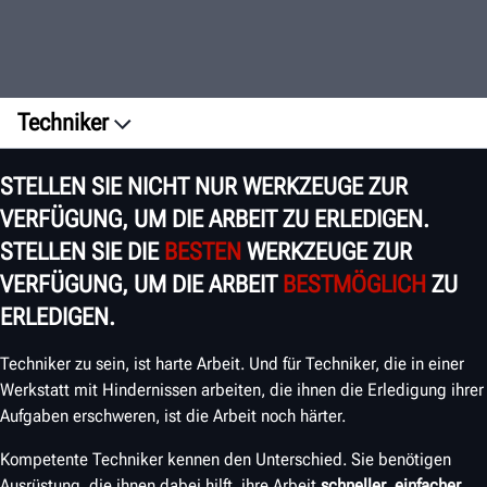
Techniker
Übersicht
STELLEN SIE NICHT NUR WERKZEUGE ZUR
Kundenberichte
VERFÜGUNG, UM DIE ARBEIT ZU ERLEDIGEN.
Investitionsrentabilität
STELLEN SIE DIE
BESTEN
WERKZEUGE ZUR
Schulung
VERFÜGUNG, UM DIE ARBEIT
BESTMÖGLICH
ZU
TECHNIKER-
ERLEDIGEN.
KENNTNISSE
ERWEITERN
Techniker zu sein, ist harte Arbeit. Und für Techniker, die in einer
Werkstatt mit Hindernissen arbeiten, die ihnen die Erledigung ihrer
Aufgaben erschweren, ist die Arbeit noch härter.
Kompetente Techniker kennen den Unterschied. Sie benötigen
Ausrüstung, die ihnen dabei hilft, ihre Arbeit
schneller
,
einfacher