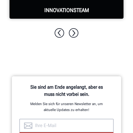
INNOVATIONSTEAM
Das Forschungs- und Entwicklungsteam
aus Maschinenbau-, Elektro- und
Software-Ingenieuren ist für Hunderte
von patentierten und exklusiven
Funktionen verantwortlich.
Sie sind am Ende angelangt, aber es
muss nicht vorbei sein.
Melden Sie sich für unseren Newsletter an, um
EINBLICKE
aktuelle Updates zu erhalten!