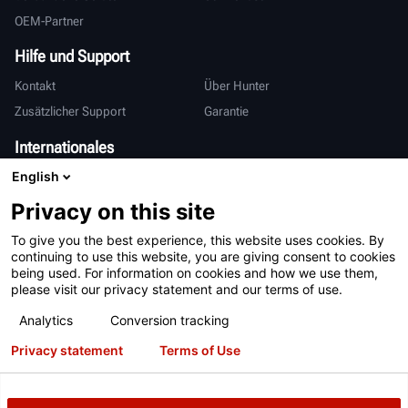
OEM-Partner
Hilfe und Support
Kontakt
Über Hunter
Zusätzlicher Support
Garantie
Internationales
English
Vertrieb & Service
Deutsch
亨特中国
Privacy on this site
To give you the best experience, this website uses cookies. By
continuing to use this website, you are giving consent to cookies
being used. For information on cookies and how we use them,
please visit our privacy statement and our terms of use.
Analytics
Conversion tracking
Nutzungsbedingungen
Datenschutzerklärung
Privacy statement
Terms of Use
Informationen zur Verarbeitung Ihrer personenbezogenen Daten
Patente
Anmeldung