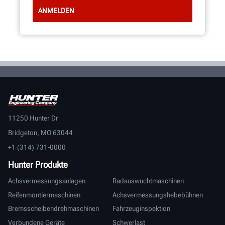
11250 Hunter Dr
Bridgeton, MO 63044
+1 (314) 731-0000
Hunter Produkte
Achsvermessungsanlagen
Radauswuchtmaschinen
Reifenmontiermaschinen
Achsvermessungshebebühnen
Bremsscheibendrehmaschinen
Fahrzeuginspektion
Verbundene Geräte
Schwerlast