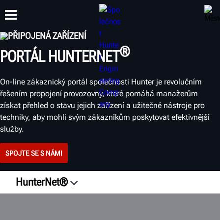
PŘIPOJENÁ ZAŘÍZENÍ
®
PORTÁL HUNTERNET
ŠKOLENÍ
PRODUKTY
PODPORA
O SPOLEČNOSTI
On-line zákaznický portál společnosti Hunter je revolučním
řešením propojení provozovny, které pomáhá manažerům
získat přehled o stavu jejich zařízení a užitečné nástroje pro
techniky, aby mohli svým zákazníkům poskytovat efektivnější
služby.
SPOJTE SE S NÁMI
HunterNet®
Přehled
Propojená zařízení