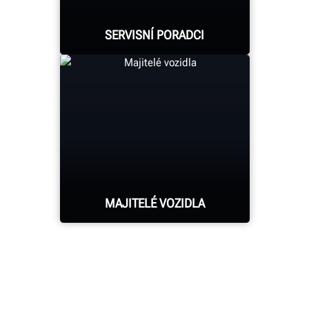
objednávejte náhradní
spotřební díly podle
SERVISNÍ PORADCI
svého plánu.
Pomáhejte přijímacím
technikům získat více
zakázek díky lepší
informovanosti
zákazníků. Ukažte
zákazníkovi naměřené
MAJITELÉ VOZIDLA
výsledky a jasně
vysvětlete potřebné
opravy.
Zvyšte důvěru a
transparentnost pro
zákazníky pomocí