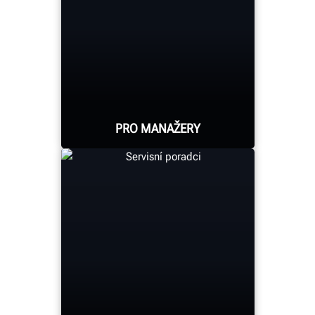
informace, které
potřebujete k dosažení
maximálních výsledků ve
vaši praxi.
PRO MANAŽERY
Rozšiřte manažerům
možnosti pomocí
hloubkových nástrojů pro
reportování. Dostávejte
denně push zprávy,
sledujte trendy a cíle
svého servisu. Snadno