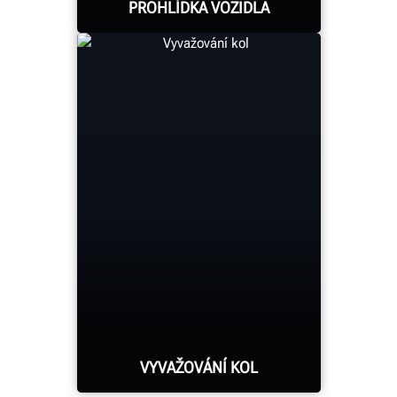
PROHLÍDKA VOZIDLA
Zaznamenejte výsledky
geometrie a kontroly
pneumatik pomocí
bezobslužného zařízení
Hunter
DALŠÍ INFORMACE
VYVAŽOVÁNÍ KOL