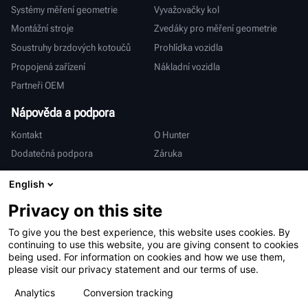
Systémy měření geometrie
Vyvažovačky kol
Montážní stroje
Zvedáky pro měření geometrie
Soustruhy brzdových kotoučů
Prohlídka vozidla
Propojená zařízení
Nákladní vozidla
Partneři OEM
Nápověda a podpora
Kontakt
O Hunter
Dodatečná podpora
Záruka
Mezinárodní
English
Prodej a servis
Deutsch
Privacy on this site
亨特中国
To give you the best experience, this website uses cookies. By
continuing to use this website, you are giving consent to cookies
being used. For information on cookies and how we use them,
please visit our privacy statement and our terms of use.
Analytics
Conversion tracking