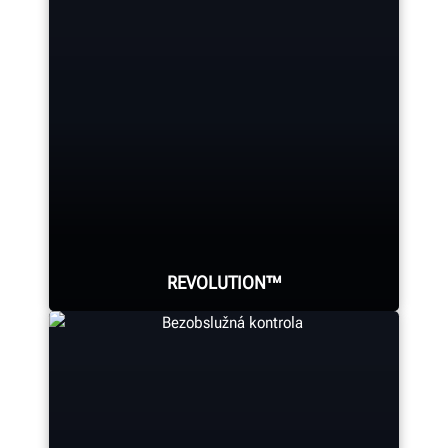
Věnujte méně času přípravě a
získávejte přesné údaje o geometrii
vícenápravových nákladních
vozidel. Patentovaná a osvědčená
kamerová technologie společnosti
Hunter umožňuje sledovat měření
na třech nápravách v reálném čase.
REVOLUTION™
DALŠÍ INFORMACE
Plně automatický montážní stroj
Revolution se snadno používá a je
nejoceňovanějším montážním