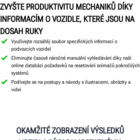
ZVYŠTE PRODUKTIVITU MECHANIKŮ DÍKY
digitálně dostupných
protokolů, obrázků a
INFORMACÍM O VOZIDLE, KTERÉ JSOU NA
videí.
DOSAH RUKY
Využívejte rozsáhlý soubor specifických informací o
podvozcích vozidel
Eliminujte časově náročné manuální vyhledávání díky naší
online databázi požadavků na resetování snímačů pokročilých
systémů
Podívejte se na postupy a návody s ilustracemi, obrázky a
videi
OKAMŽITÉ ZOBRAZENÍ VÝSLEDKŮ