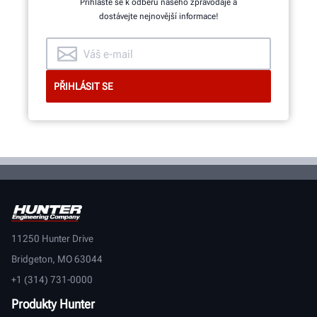
Přihlaste se k odběru našeho zpravodaje a
několika měsíců!
dostávejte nejnovější informace!
DALŠÍ INFORMACE
11250 Hunter Drive
Bridgeton, MO 63044
+1 (314) 731-0000
Produkty Hunter