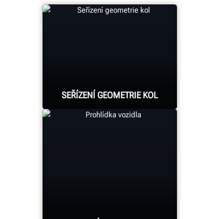
SEŘÍZENÍ GEOMETRIE KOL
Systémy Hunter HawkEye
Elite® hlásí každé
seřízení geometrie kol.
DALŠÍ INFORMACE