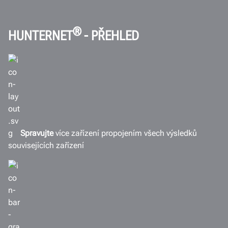
Zákazníci
WebSpecs
®
HUNTERNET
- PŘEHLED
FlightBoard
Výsledky
Dokumenty
SPOJTE SE S NÁMI
Spravujte
více zařízení propojením všech výsledků
souvisejících zařízení