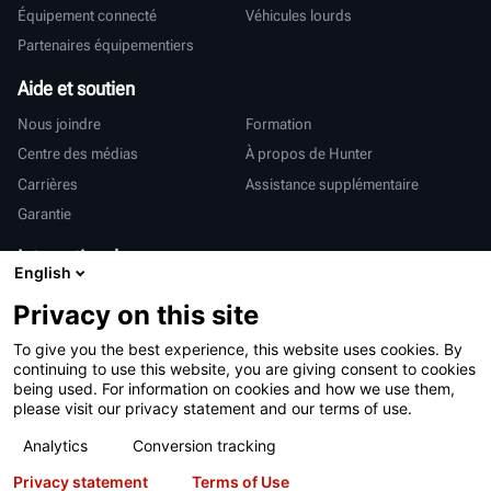
Équipement connecté
Véhicules lourds
Partenaires équipementiers
Aide et soutien
Nous joindre
Formation
Centre des médias
À propos de Hunter
Carrières
Assistance supplémentaire
Garantie
International
English
Ventes et services
Deutsch
Privacy on this site
亨特中国
To give you the best experience, this website uses cookies. By
continuing to use this website, you are giving consent to cookies
being used. For information on cookies and how we use them,
please visit our privacy statement and our terms of use.
Analytics
Conversion tracking
Conditions d’utilisation
Déclaration de confidentialité
Privacy statement
Terms of Use