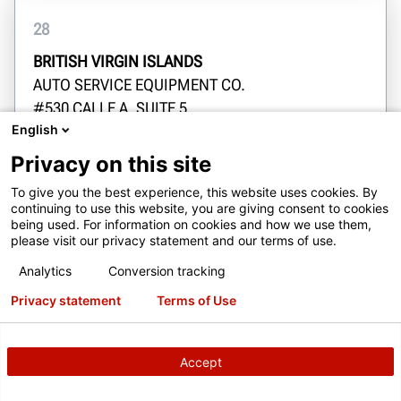
28
BRITISH VIRGIN ISLANDS
AUTO SERVICE EQUIPMENT CO.
#530 CALLE A, SUITE 5
English
DR. MARIO JULIA INDUSTRIAL PARK SAN JUAN
920
Privacy on this site
lsoltero@autoserviceequip.com
To give you the best experience, this website uses cookies. By
1-787-792-5022
continuing to use this website, you are giving consent to cookies
being used. For information on cookies and how we use them,
Obtenez des directions
please visit our privacy statement and our terms of use.
Analytics
Conversion tracking
Privacy statement
Terms of Use
Contact
Accept