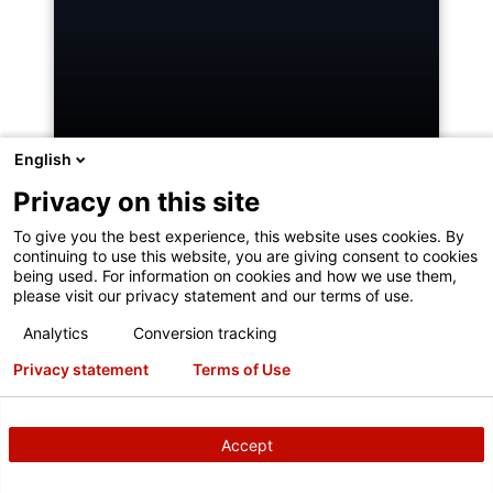
English
ROAD FORCE® ELITE
Privacy on this site
To give you the best experience, this website uses cookies. By
continuing to use this website, you are giving consent to cookies
being used. For information on cookies and how we use them,
please visit our privacy statement and our terms of use.
Die schnellste Diagnose-
Analytics
Conversion tracking
Auswuchtmaschine der Welt:
schnelleres Auswuchten als mit
Privacy statement
Terms of Use
allen herkömmlichen Maschinen.
Accept