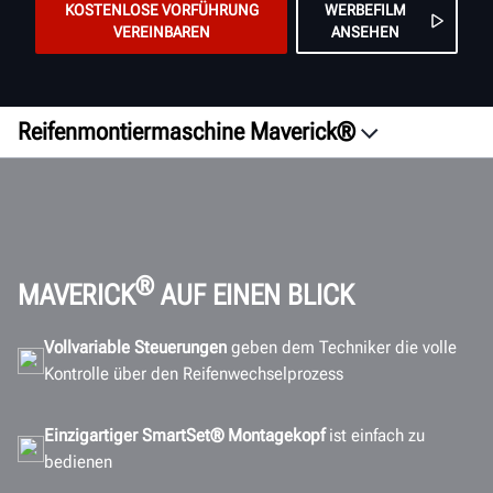
KOSTENLOSE VORFÜHRUNG
WERBEFILM
VEREINBAREN
ANSEHEN
Reifenmontiermaschine Maverick®
Übersicht
Steuerung
SmartSet®
Effizienz
®
MAVERICK
AUF EINEN BLICK
Technische Daten
Vollvariable Steuerungen
geben dem Techniker die volle
Dokumente
Kontrolle über den Reifenwechselprozess
ANGEBOT EINHOLEN
Einzigartiger SmartSet® Montagekopf
ist einfach zu
bedienen