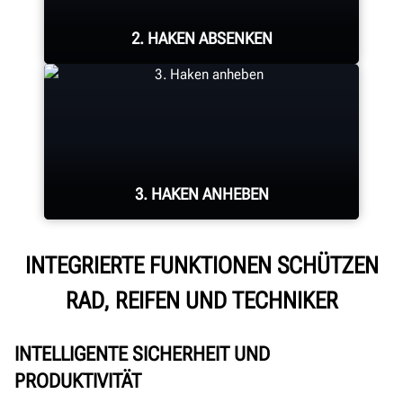
Einstellhöhe an.
2. HAKEN ABSENKEN
Bei korrekt eingestelltem
Montierkopf senkt sich der
Demontagehaken ab, um den Wulst
3. HAKEN ANHEBEN
aufzufangen.
INTEGRIERTE FUNKTIONEN SCHÜTZEN
Der Haken fährt hoch und hebt den
RAD, REIFEN UND TECHNIKER
Wulst über das Felgenhorn, um ihn
zu demontieren.
INTELLIGENTE SICHERHEIT UND
PRODUKTIVITÄT