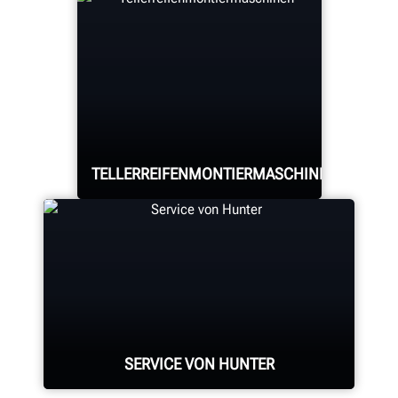
Die SmartWeight®-Technologie von
Hunter verbessert die Auswuchtung,
macht den Einsatz von
Korrekturgewichten nahezu unnötig
und maximiert die Produktivität.
TELLERREIFENMONTIERMASCHINEN
MEHR ERFAHREN
Bewältigen Sie die
härtesten Reifen mit
anpassbaren, vertrauten
Konstruktionen.
SERVICE VON HUNTER
MEHR ERFAHREN